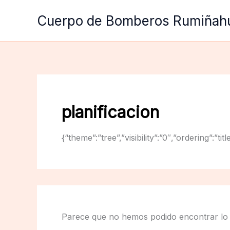
Ir
Cuerpo de Bomberos Rumiñah
al
contenido
planificacion
{“theme”:”tree”,”visibility”:”0″,”ordering”:
Parece que no hemos podido encontrar lo