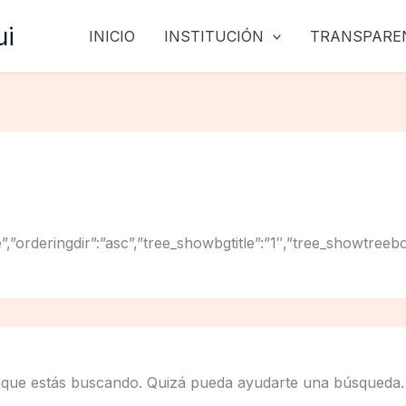
ui
INICIO
INSTITUCIÓN
TRANSPARE
”title”,”orderingdir”:”asc”,”tree_showbgtitle”:”1″,”tree_sho
 que estás buscando. Quizá pueda ayudarte una búsqueda.