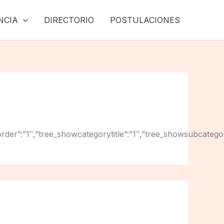
NCIA
DIRECTORIO
POSTULACIONES
wtreeborder”:”1″,”tree_showcategorytitle”:”1″,”tree_showsubc