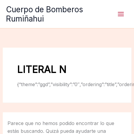
Ir
Cuerpo de Bomberos
al
Rumiñahui
contenido
LITERAL N
{“theme”:”ggd”,”visibility”:”0″,”ordering”:”title”,
Parece que no hemos podido encontrar lo que
estás buscando. Quizá pueda ayudarte una