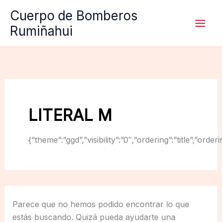
Ir
Cuerpo de Bomberos
al
Rumiñahui
contenido
LITERAL M
{“theme”:”ggd”,”visibility”:”0″,”ordering”:”title”,
Parece que no hemos podido encontrar lo que
estás buscando. Quizá pueda ayudarte una