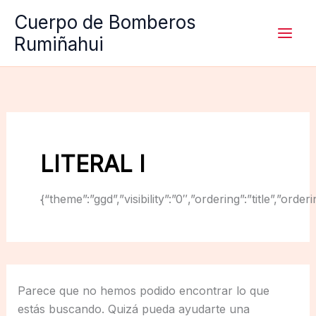
Ir
Cuerpo de Bomberos
al
Rumiñahui
contenido
LITERAL I
{“theme”:”ggd”,”visibility”:”0″,”ordering”:”title”,
Parece que no hemos podido encontrar lo que
estás buscando. Quizá pueda ayudarte una