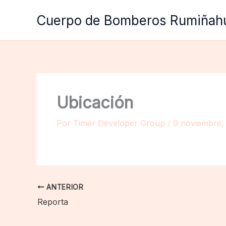
Ir
Cuerpo de Bomberos Rumiñah
al
contenido
Ubicación
Por
Timer Developer Group
/
9 noviembre,
ANTERIOR
Reporta