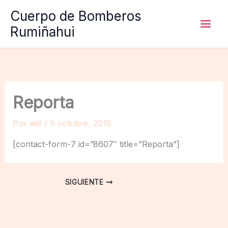
Ir
Cuerpo de Bomberos
al
Rumiñahui
contenido
Reporta
Por
will
/
9 octubre, 2018
[contact-form-7 id=”8607″ title=”Reporta”]
SIGUIENTE