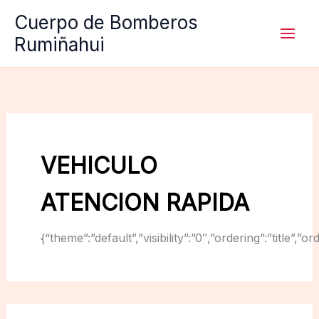
Ir
Cuerpo de Bomberos
al
Rumiñahui
contenido
VEHICULO
ATENCION RAPIDA
{“theme”:”default”,”visibility”:”0″,”ordering”:”titl