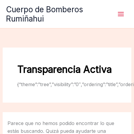
Ir
Cuerpo de Bomberos
al
Rumiñahui
contenido
Transparencia Activa
{“theme”:”tree”,”visibility”:”0″,”ordering”:”title”,
Parece que no hemos podido encontrar lo que
estás buscando. Quizá pueda ayudarte una