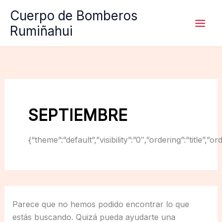
Ir
Cuerpo de Bomberos
al
Rumiñahui
contenido
SEPTIEMBRE
{“theme”:”default”,”visibility”:”0″,”ordering”:”titl
Parece que no hemos podido encontrar lo que
estás buscando. Quizá pueda ayudarte una