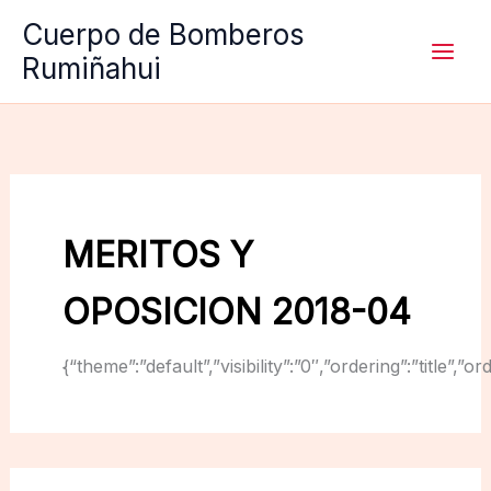
Ir
Cuerpo de Bomberos
al
Rumiñahui
contenido
MERITOS Y
OPOSICION 2018-04
{“theme”:”default”,”visibility”:”0″,”ordering”:”titl