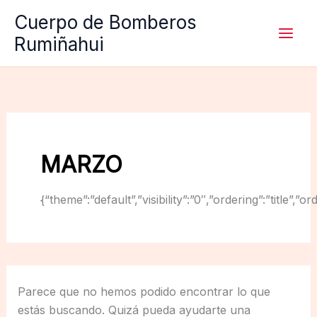
Ir
Cuerpo de Bomberos
al
Rumiñahui
contenido
MARZO
{“theme”:”default”,”visibility”:”0″,”ordering”:”titl
Parece que no hemos podido encontrar lo que
estás buscando. Quizá pueda ayudarte una