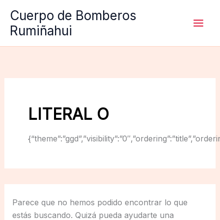
Ir
Cuerpo de Bomberos
al
Rumiñahui
contenido
LITERAL O
{“theme”:”ggd”,”visibility”:”0″,”ordering”:”title”,
Parece que no hemos podido encontrar lo que
estás buscando. Quizá pueda ayudarte una