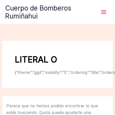
Ir
Cuerpo de Bomberos
al
Rumiñahui
contenido
LITERAL O
{“theme”:”ggd”,”visibility”:”0″,”ordering”:”title”,
Parece que no hemos podido encontrar lo que
estás buscando. Quizá pueda ayudarte una