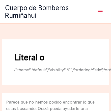
Ir
Cuerpo de Bomberos
al
Rumiñahui
contenido
Literal o
{“theme”:”default”,”visibility”:”0″,”ordering”:”titl
Parece que no hemos podido encontrar lo que
estás buscando. Quizá pueda ayudarte una