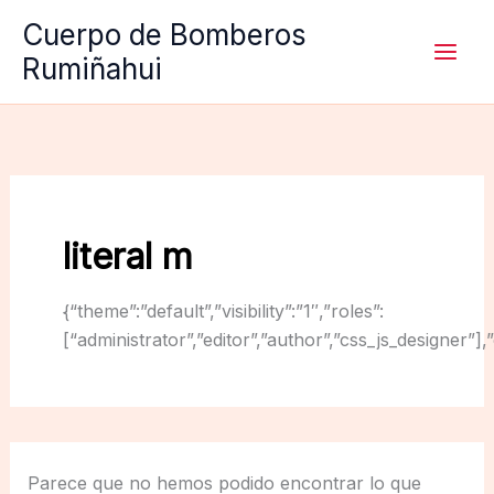
Ir
Cuerpo de Bomberos
al
Rumiñahui
contenido
literal m
{“theme”:”default”,”visibility”:”1″,”roles”:
[“administrator”,”editor”,”author”,”css_js_designer”
Parece que no hemos podido encontrar lo que