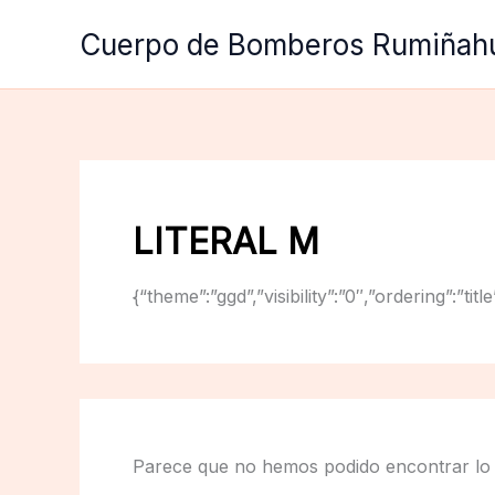
Ir
Cuerpo de Bomberos Rumiñah
al
contenido
LITERAL M
{“theme”:”ggd”,”visibility”:”0″,”ordering”:
Parece que no hemos podido encontrar lo