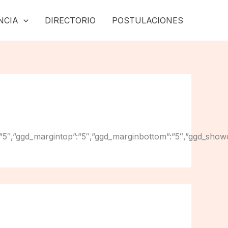
NCIA
DIRECTORIO
POSTULACIONES
ginright”:”5″,”ggd_margintop”:”5″,”ggd_marginbottom”:”5″,”g