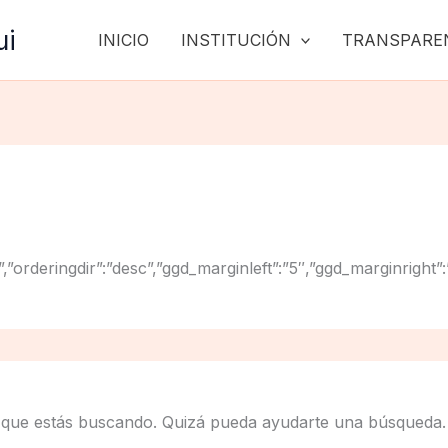
ui
INICIO
INSTITUCIÓN
TRANSPARE
”title”,”orderingdir”:”desc”,”ggd_marginleft”:”5″,”ggd_mar
 que estás buscando. Quizá pueda ayudarte una búsqueda.