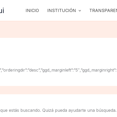
ui
INICIO
INSTITUCIÓN
TRANSPARE
”title”,”orderingdir”:”desc”,”ggd_marginleft”:”5″,”ggd_mar
 que estás buscando. Quizá pueda ayudarte una búsqueda.