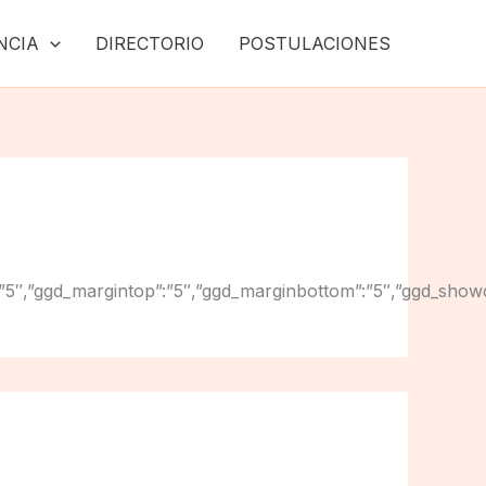
NCIA
DIRECTORIO
POSTULACIONES
ginright”:”5″,”ggd_margintop”:”5″,”ggd_marginbottom”:”5″,”g