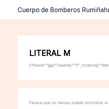
Ir
Cuerpo de Bomberos Rumiñah
al
contenido
LITERAL M
{“theme”:”ggd”,”visibility”:”0″,”ordering”:
Parece que no hemos podido encontrar lo