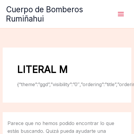
Ir
Cuerpo de Bomberos
al
Rumiñahui
contenido
LITERAL M
{“theme”:”ggd”,”visibility”:”0″,”ordering”:”title”,
Parece que no hemos podido encontrar lo que
estás buscando. Quizá pueda ayudarte una