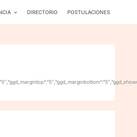
NCIA
DIRECTORIO
POSTULACIONES
ginright”:”5″,”ggd_margintop”:”5″,”ggd_marginbottom”:”5″,”g