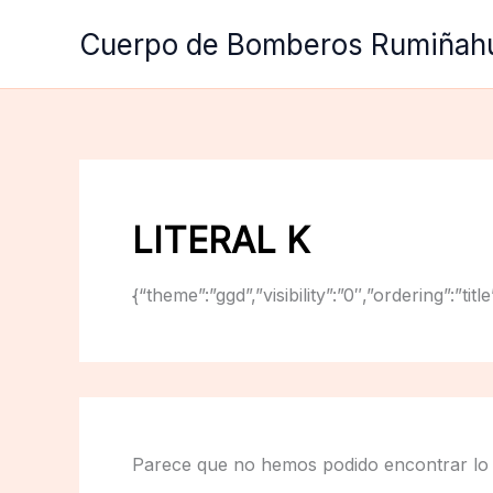
Ir
Cuerpo de Bomberos Rumiñah
al
contenido
LITERAL K
{“theme”:”ggd”,”visibility”:”0″,”ordering”:
Parece que no hemos podido encontrar lo