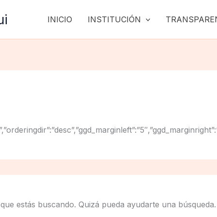
ui
INICIO
INSTITUCIÓN
TRANSPARE
”title”,”orderingdir”:”desc”,”ggd_marginleft”:”5″,”ggd_mar
 que estás buscando. Quizá pueda ayudarte una búsqueda.