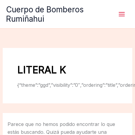
Ir
Cuerpo de Bomberos
al
Rumiñahui
contenido
LITERAL K
{“theme”:”ggd”,”visibility”:”0″,”ordering”:”title”,
Parece que no hemos podido encontrar lo que
estás buscando. Quizá pueda ayudarte una