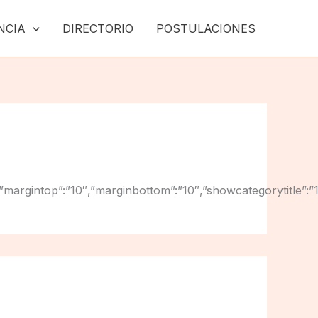
NCIA
DIRECTORIO
POSTULACIONES
ht”:”10″,”margintop”:”10″,”marginbottom”:”10″,”showcategoryti