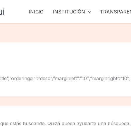
ui
INICIO
INSTITUCIÓN
TRANSPARE
g”:”title”,”orderingdir”:”desc”,”marginleft”:”10″,”marginrig
 que estás buscando. Quizá pueda ayudarte una búsqueda.