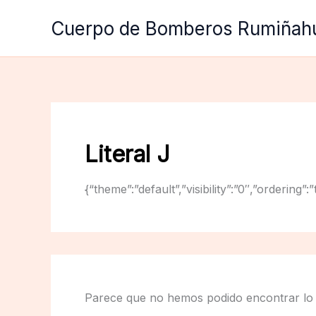
Ir
Cuerpo de Bomberos Rumiñah
al
contenido
Literal J
{“theme”:”default”,”visibility”:”0″,”orderin
Parece que no hemos podido encontrar lo