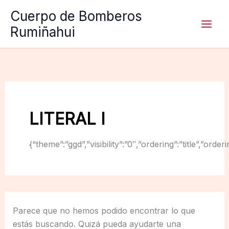
Ir
Cuerpo de Bomberos
al
Rumiñahui
contenido
LITERAL I
{“theme”:”ggd”,”visibility”:”0″,”ordering”:”title”,
Parece que no hemos podido encontrar lo que
estás buscando. Quizá pueda ayudarte una