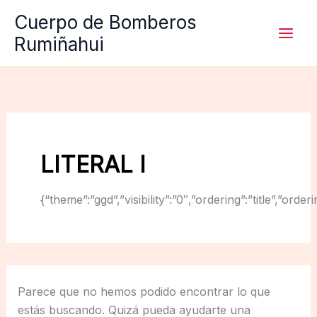
Ir
Cuerpo de Bomberos
al
Rumiñahui
contenido
LITERAL I
{“theme”:”ggd”,”visibility”:”0″,”ordering”:”title”,
Parece que no hemos podido encontrar lo que
estás buscando. Quizá pueda ayudarte una