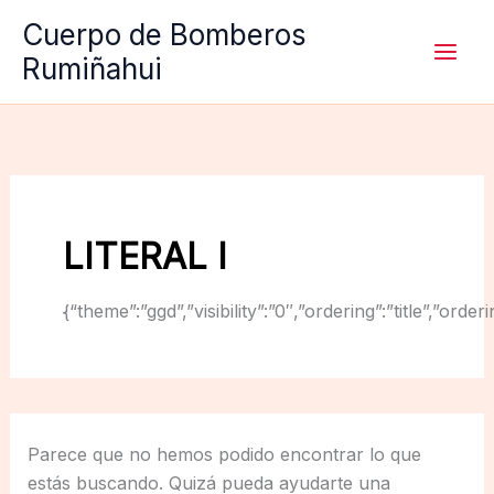
Ir
Cuerpo de Bomberos
al
Rumiñahui
contenido
LITERAL I
{“theme”:”ggd”,”visibility”:”0″,”ordering”:”title”,
Parece que no hemos podido encontrar lo que
estás buscando. Quizá pueda ayudarte una