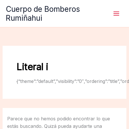
Ir
Cuerpo de Bomberos
al
Rumiñahui
contenido
Literal i
{“theme”:”default”,”visibility”:”0″,”ordering”:”titl
Parece que no hemos podido encontrar lo que
estás buscando. Quizá pueda ayudarte una