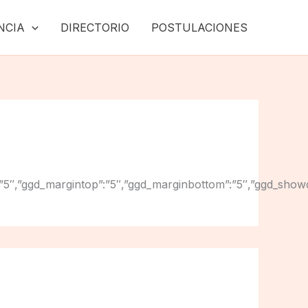
NCIA
DIRECTORIO
POSTULACIONES
ginright”:”5″,”ggd_margintop”:”5″,”ggd_marginbottom”:”5″,”g