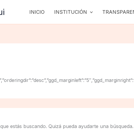
ui
INICIO
INSTITUCIÓN
TRANSPARE
”title”,”orderingdir”:”desc”,”ggd_marginleft”:”5″,”ggd_mar
 que estás buscando. Quizá pueda ayudarte una búsqueda.