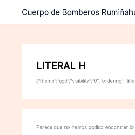
Ir
Cuerpo de Bomberos Rumiñah
al
contenido
LITERAL H
{“theme”:”ggd”,”visibility”:”0″,”ordering”:
Parece que no hemos podido encontrar lo