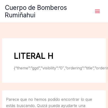
Ir
Cuerpo de Bomberos
al
Rumiñahui
contenido
LITERAL H
{“theme”:”ggd”,”visibility”:”0″,”ordering”:”title”,
Parece que no hemos podido encontrar lo que
estás buscando. Quizá pueda ayudarte una