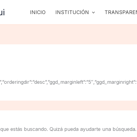
ui
INICIO
INSTITUCIÓN
TRANSPARE
”title”,”orderingdir”:”desc”,”ggd_marginleft”:”5″,”ggd_mar
 que estás buscando. Quizá pueda ayudarte una búsqueda.