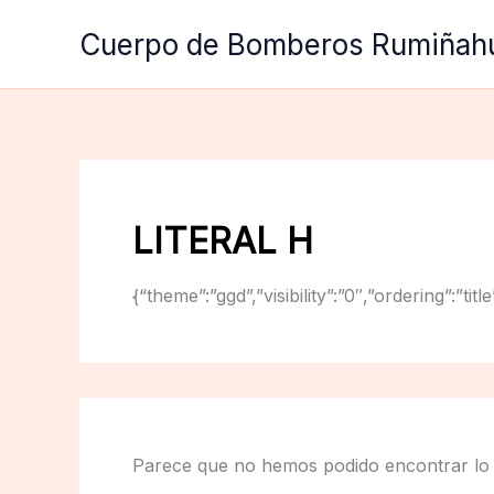
Ir
Cuerpo de Bomberos Rumiñah
al
contenido
LITERAL H
{“theme”:”ggd”,”visibility”:”0″,”ordering”:
Parece que no hemos podido encontrar lo