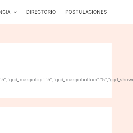
NCIA
DIRECTORIO
POSTULACIONES
ginright”:”5″,”ggd_margintop”:”5″,”ggd_marginbottom”:”5″,”g