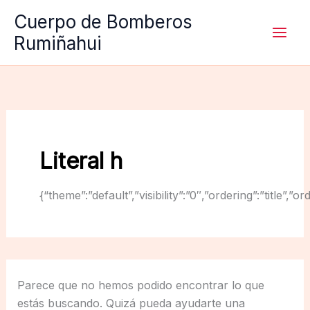
Ir
Cuerpo de Bomberos
al
Rumiñahui
contenido
Literal h
{“theme”:”default”,”visibility”:”0″,”ordering”:”titl
Parece que no hemos podido encontrar lo que
estás buscando. Quizá pueda ayudarte una