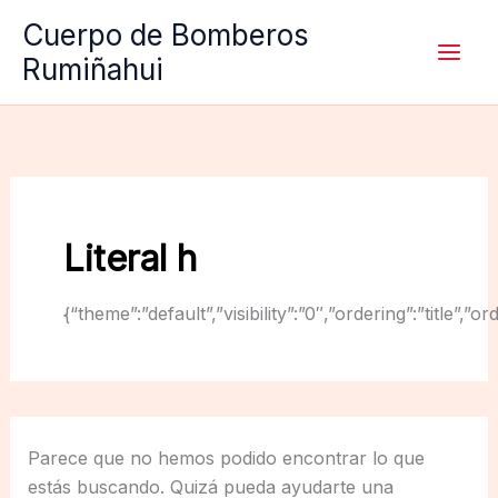
Ir
Cuerpo de Bomberos
al
Rumiñahui
contenido
Literal h
{“theme”:”default”,”visibility”:”0″,”ordering”:”titl
Parece que no hemos podido encontrar lo que
estás buscando. Quizá pueda ayudarte una