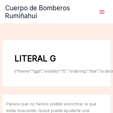
Ir
Cuerpo de Bomberos
al
Rumiñahui
contenido
LITERAL G
{“theme”:”ggd”,”visibility”:”0″,”ordering”:”title”,
Parece que no hemos podido encontrar lo que
estás buscando. Quizá pueda ayudarte una