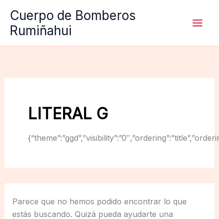
Ir
Cuerpo de Bomberos
al
Rumiñahui
contenido
LITERAL G
{“theme”:”ggd”,”visibility”:”0″,”ordering”:”title”,
Parece que no hemos podido encontrar lo que
estás buscando. Quizá pueda ayudarte una