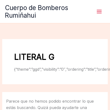
Ir
Cuerpo de Bomberos
al
Rumiñahui
contenido
LITERAL G
{“theme”:”ggd”,”visibility”:”0″,”ordering”:”title”,
Parece que no hemos podido encontrar lo que
estás buscando. Quizá pueda ayudarte una