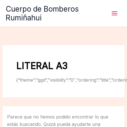
Ir
Cuerpo de Bomberos
al
Rumiñahui
contenido
LITERAL A3
{“theme”:”ggd”,”visibility”:”0″,”ordering”:”title”,
Parece que no hemos podido encontrar lo que
estás buscando. Quizá pueda ayudarte una