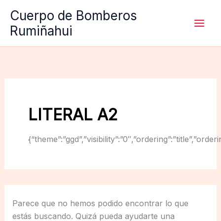
Ir
Cuerpo de Bomberos
al
Rumiñahui
contenido
LITERAL A2
{“theme”:”ggd”,”visibility”:”0″,”ordering”:”title”,
Parece que no hemos podido encontrar lo que
estás buscando. Quizá pueda ayudarte una