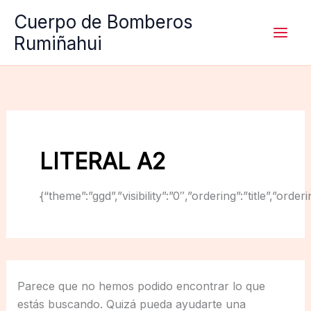
Ir
Cuerpo de Bomberos
al
Rumiñahui
contenido
LITERAL A2
{“theme”:”ggd”,”visibility”:”0″,”ordering”:”title”,
Parece que no hemos podido encontrar lo que
estás buscando. Quizá pueda ayudarte una