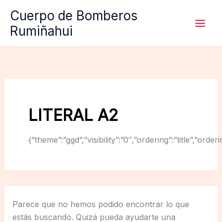
Ir
Cuerpo de Bomberos
al
Rumiñahui
contenido
LITERAL A2
{“theme”:”ggd”,”visibility”:”0″,”ordering”:”title”,
Parece que no hemos podido encontrar lo que
estás buscando. Quizá pueda ayudarte una