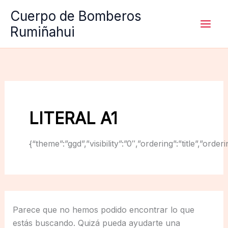
Ir
Cuerpo de Bomberos
al
Rumiñahui
contenido
LITERAL A1
{“theme”:”ggd”,”visibility”:”0″,”ordering”:”title”,
Parece que no hemos podido encontrar lo que
estás buscando. Quizá pueda ayudarte una