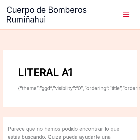
Ir
Cuerpo de Bomberos
al
Rumiñahui
contenido
LITERAL A1
{“theme”:”ggd”,”visibility”:”0″,”ordering”:”title”,
Parece que no hemos podido encontrar lo que
estás buscando. Quizá pueda ayudarte una