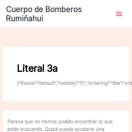
Ir
Cuerpo de Bomberos
al
Rumiñahui
contenido
Literal 3a
{“theme”:”default”,”visibility”:”0″,”ordering”:”titl
Parece que no hemos podido encontrar lo que
estás buscando. Quizá pueda ayudarte una