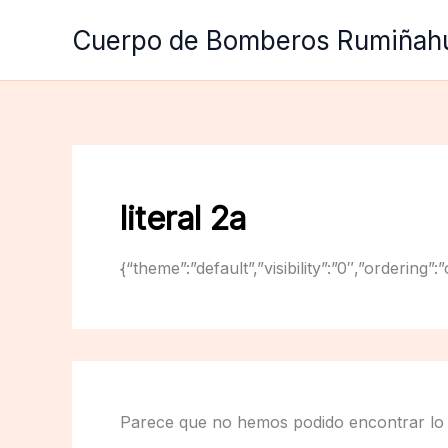
Ir
Cuerpo de Bomberos Rumiñah
al
contenido
literal 2a
{“theme”:”default”,”visibility”:”0″,”orderi
Parece que no hemos podido encontrar lo