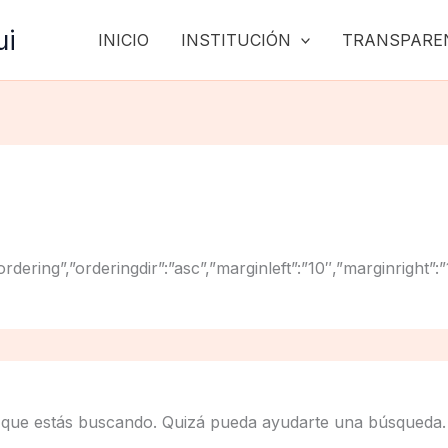
ui
INICIO
INSTITUCIÓN
TRANSPARE
ng”:”ordering”,”orderingdir”:”asc”,”marginleft”:”10″,”marginr
 que estás buscando. Quizá pueda ayudarte una búsqueda.