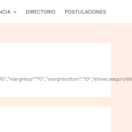
NCIA
DIRECTORIO
POSTULACIONES
ight”:”10″,”margintop”:”10″,”marginbottom”:”10″,”showcategor