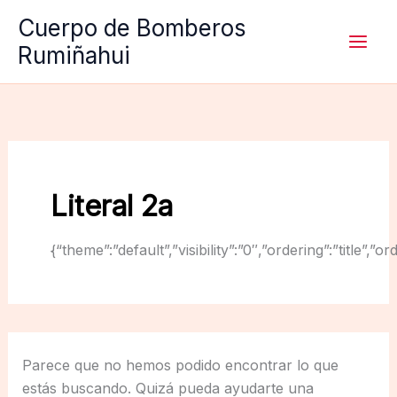
Ir
Cuerpo de Bomberos
al
Rumiñahui
contenido
Literal 2a
{“theme”:”default”,”visibility”:”0″,”ordering”:”titl
Parece que no hemos podido encontrar lo que
estás buscando. Quizá pueda ayudarte una