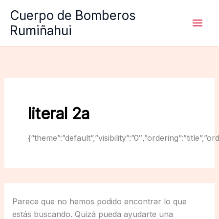
Ir
Cuerpo de Bomberos
al
Rumiñahui
contenido
literal 2a
{“theme”:”default”,”visibility”:”0″,”ordering”:”titl
Parece que no hemos podido encontrar lo que
estás buscando. Quizá pueda ayudarte una