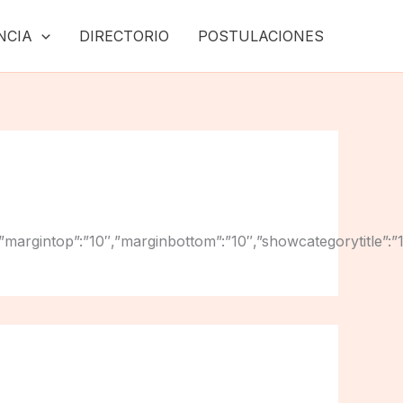
NCIA
DIRECTORIO
POSTULACIONES
ht”:”10″,”margintop”:”10″,”marginbottom”:”10″,”showcategoryti