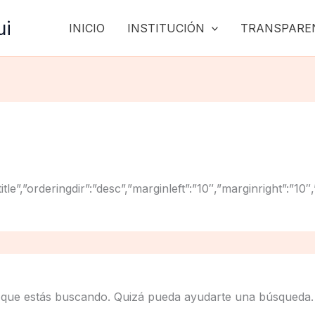
ui
INICIO
INSTITUCIÓN
TRANSPARE
g”:”title”,”orderingdir”:”desc”,”marginleft”:”10″,”marginrig
 que estás buscando. Quizá pueda ayudarte una búsqueda.