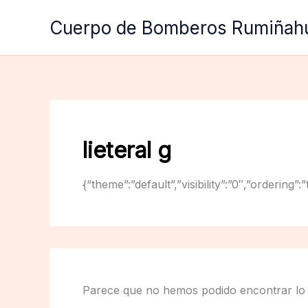
Ir
Cuerpo de Bomberos Rumiñah
al
contenido
lieteral g
{“theme”:”default”,”visibility”:”0″,”orderin
Parece que no hemos podido encontrar lo