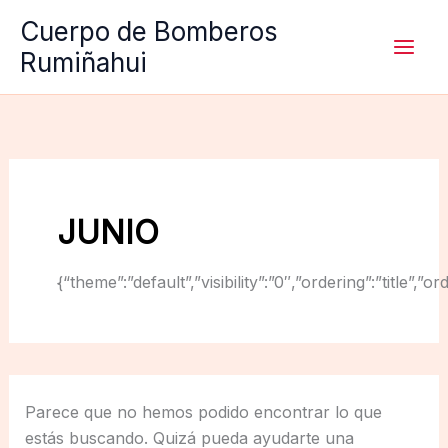
Ir
Cuerpo de Bomberos
al
Rumiñahui
contenido
JUNIO
{“theme”:”default”,”visibility”:”0″,”ordering”:”titl
Parece que no hemos podido encontrar lo que
estás buscando. Quizá pueda ayudarte una