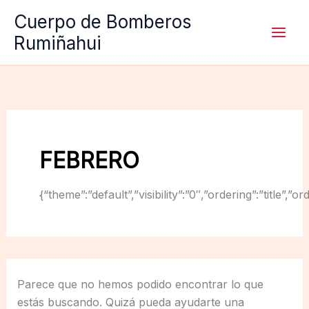
Ir
Cuerpo de Bomberos
al
Rumiñahui
contenido
FEBRERO
{“theme”:”default”,”visibility”:”0″,”ordering”:”titl
Parece que no hemos podido encontrar lo que
estás buscando. Quizá pueda ayudarte una