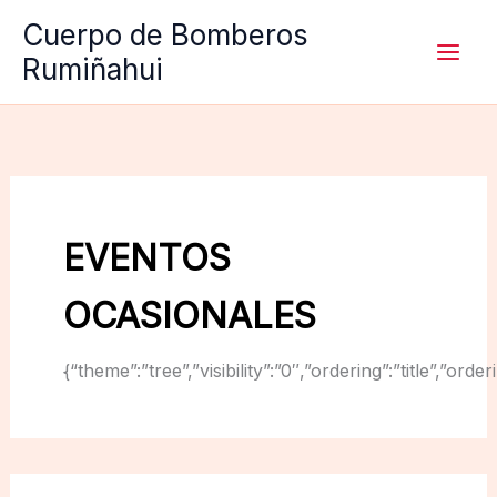
Ir
Cuerpo de Bomberos
al
Rumiñahui
contenido
EVENTOS
OCASIONALES
{“theme”:”tree”,”visibility”:”0″,”ordering”:”title”,