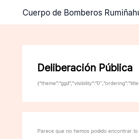
Ir
Cuerpo de Bomberos Rumiñah
al
contenido
Deliberación Pública
{“theme”:”ggd”,”visibility”:”0″,”ordering”:
Parece que no hemos podido encontrar lo