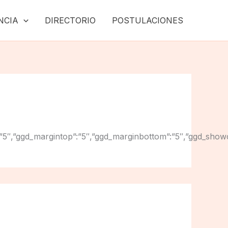
NCIA
DIRECTORIO
POSTULACIONES
ginright”:”5″,”ggd_margintop”:”5″,”ggd_marginbottom”:”5″,”g