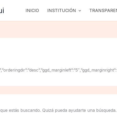
ui
INICIO
INSTITUCIÓN
TRANSPARE
”title”,”orderingdir”:”desc”,”ggd_marginleft”:”5″,”ggd_mar
 que estás buscando. Quizá pueda ayudarte una búsqueda.