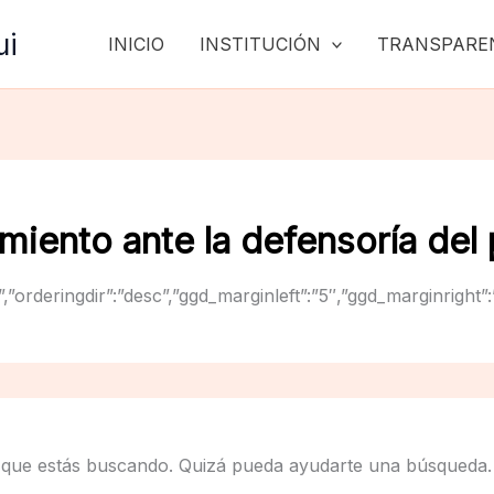
ui
INICIO
INSTITUCIÓN
TRANSPARE
miento ante la defensoría del
”title”,”orderingdir”:”desc”,”ggd_marginleft”:”5″,”ggd_mar
 que estás buscando. Quizá pueda ayudarte una búsqueda.