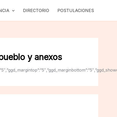
NCIA
DIRECTORIO
POSTULACIONES
 pueblo y anexos
ginright”:”5″,”ggd_margintop”:”5″,”ggd_marginbottom”:”5″,”g