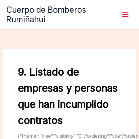
Ir
Cuerpo de Bomberos
al
Rumiñahui
contenido
9. Listado de
empresas y personas
que han incumplido
contratos
{“theme”:”tree”,”visibility”:”0″,”ordering”:”title”,